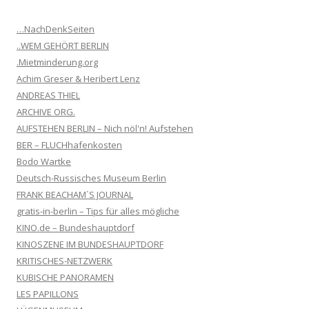
…NachDenkSeiten
..WEM GEHÖRT BERLIN
.Mietminderung.org
Achim Greser & Heribert Lenz
ANDREAS THIEL
ARCHIVE ORG.
AUFSTEHEN BERLIN – Nich nöl'n! Aufstehen
BER – FLUCHhafenkosten
Bodo Wartke
Deutsch-Russisches Museum Berlin
FRANK BEACHAM´S JOURNAL
gratis-in-berlin – Tips für alles mögliche
KINO.de – Bundeshauptdorf
KINOSZENE IM BUNDESHAUPTDORF
KRITISCHES-NETZWERK
KUBISCHE PANORAMEN
LES PAPILLONS