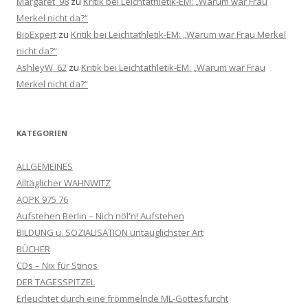
Margaret_98
zu
Kritik bei Leichtathletik-EM: „Warum war Frau
Merkel nicht da?“
BioExpert
zu
Kritik bei Leichtathletik-EM: „Warum war Frau Merkel
nicht da?“
AshleyW_62
zu
Kritik bei Leichtathletik-EM: „Warum war Frau
Merkel nicht da?“
KATEGORIEN
ALLGEMEINES
Alltäglicher WAHNWITZ
AOPK 975 76
Aufstehen Berlin – Nich nöl'n! Aufstehen
BILDUNG u. SOZIALISATION untauglichster Art
BÜCHER
CDs – Nix für Stinos
DER TAGESSPITZEL
Erleuchtet durch eine frömmelnde ML-Gottesfurcht