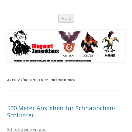
Blogwart Zonenkl@us
Alle hier veröffentlichten Texte und sonstigen medialen Inhalte
Zum
spiegeln im wesentlichen den Gesundheitszustand dieser unserer
Menü
Inhalt
springen
Gesellschaft wieder.
ARCHIV FÜR DEN TAG:
11. OKTOBER 2024
500 Meter Anstehen für Schnäppchen-
Schlüpfer
Schreibe eine Antwort