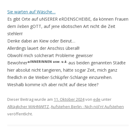
Sie warten auf Wäsche…
Es gibt Orte auf uNSERER eRDENSCHEIBE, da können Frauen
dem
lieben
gOTT, auf jene idiotischen Art nicht die Zeit
stehlen!
Denke dabei an Kiew oder Beirut…
Allerdings lauert der Anschiss überall!
Obwohl mich solcherart Probleme gewisser
INNERINNEN usw. u.ä.
Bewohner
*
aus beiden genannten Städte
hier absolut nicht tangieren, hätte sogar Zeit, mich ganz
friedlich in die Weiber-Schlüpfer-Schlange ein­zu­reihen.
Weshalb komme ich aber nicht auf diese Idee?
Dieser Beitrag wurde am
11. Oktober 2024
von
ede
unter
Alltäglicher WAHNWITZ
,
Aufstehen Berlin - Nich nöl'n! Aufstehen
veröffentlicht.