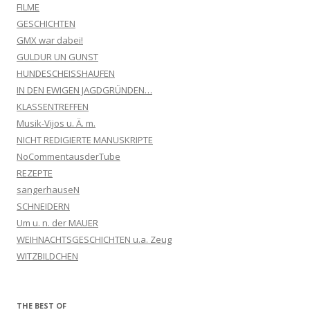
FILME
GESCHICHTEN
GMX war dabei!
GULDUR UN GUNST
HUNDESCHEISSHAUFEN
IN DEN EWIGEN JAGDGRÜNDEN…
KLASSENTREFFEN
Musik-Vijos u. Ä. m.
NICHT REDIGIERTE MANUSKRIPTE
NoCommentausderTube
REZEPTE
sangerhauseN
SCHNEIDERN
Um u. n. der MAUER
WEIHNACHTSGESCHICHTEN u.a. Zeug
WITZBILDCHEN
THE BEST OF