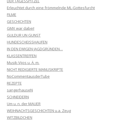
DER TAGESSPITZEL
Erleuchtet durch eine frömmelnde ML-Gottesfurcht
FILME
GESCHICHTEN
GMX war dabei!
GULDUR UN GUNST
HUNDESCHEISSHAUFEN
IN DEN EWIGEN JAGDGRÜNDEN…
KLASSENTREFFEN
Musik-Vijos u. Ä. m.
NICHT REDIGIERTE MANUSKRIPTE
NoCommentausderTube
REZEPTE
sangerhauseN
SCHNEIDERN
Um u. n. der MAUER
WEIHNACHTSGESCHICHTEN u.a. Zeug
WITZBILDCHEN