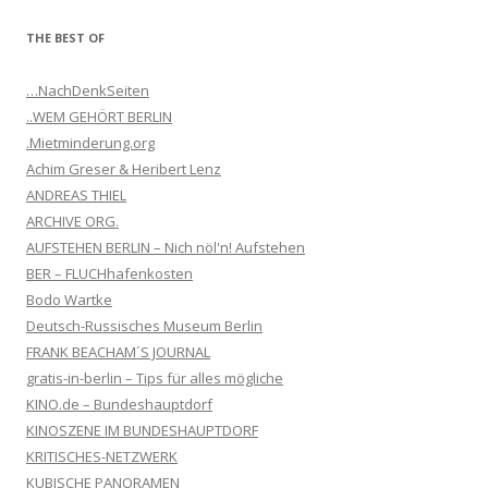
THE BEST OF
…NachDenkSeiten
..WEM GEHÖRT BERLIN
.Mietminderung.org
Achim Greser & Heribert Lenz
ANDREAS THIEL
ARCHIVE ORG.
AUFSTEHEN BERLIN – Nich nöl'n! Aufstehen
BER – FLUCHhafenkosten
Bodo Wartke
Deutsch-Russisches Museum Berlin
FRANK BEACHAM´S JOURNAL
gratis-in-berlin – Tips für alles mögliche
KINO.de – Bundeshauptdorf
KINOSZENE IM BUNDESHAUPTDORF
KRITISCHES-NETZWERK
KUBISCHE PANORAMEN