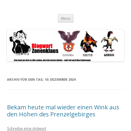
Blogwart Zonenkl@us
Alle hier veröffentlichten Texte und sonstigen medialen Inhalte
Zum
spiegeln im wesentlichen den Gesundheitszustand dieser unserer
Menü
Inhalt
springen
Gesellschaft wieder.
ARCHIV FÜR DEN TAG:
10. DEZEMBER 2024
Bekam heute mal wieder einen Wink aus
den Höhen des Prenzelgebirges
Schreibe eine Antwort