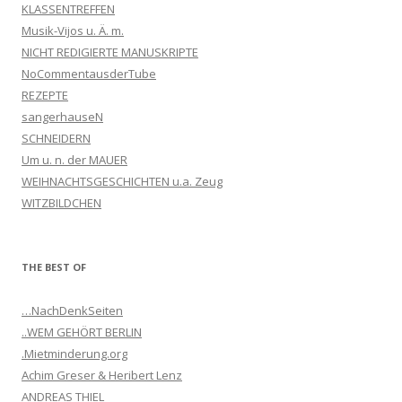
KLASSENTREFFEN
Musik-Vijos u. Ä. m.
NICHT REDIGIERTE MANUSKRIPTE
NoCommentausderTube
REZEPTE
sangerhauseN
SCHNEIDERN
Um u. n. der MAUER
WEIHNACHTSGESCHICHTEN u.a. Zeug
WITZBILDCHEN
THE BEST OF
…NachDenkSeiten
..WEM GEHÖRT BERLIN
.Mietminderung.org
Achim Greser & Heribert Lenz
ANDREAS THIEL