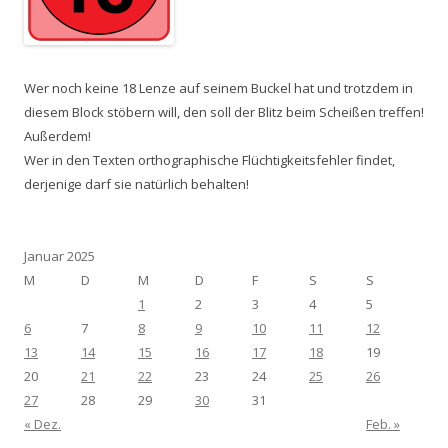
Wer noch keine 18 Lenze auf seinem Buckel hat und trotzdem in
diesem Block stöbern will, den soll der Blitz beim Scheißen treffen!
Außerdem!
Wer in den Texten orthographische Flüchtigkeitsfehler findet,
derjenige darf sie natürlich behalten!
Januar 2025
M
D
M
D
F
S
S
1
2
3
4
5
6
7
8
9
10
11
12
13
14
15
16
17
18
19
20
21
22
23
24
25
26
27
28
29
30
31
« Dez.
Feb. »