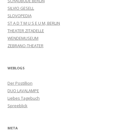
SCHAUBUDE BERLIN
SILVIO GESELL
SLOVOPEDIA
ST A D T M U S E U M, BERLIN
THEATER ZITADELLE
WENDEMUSEUM
ZEBRANO-THEATER
WEBLOGS
Der Postillion
DUO LAVALAMPE
Liebes Tagebuch
Spreeblick
META