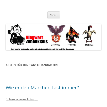
Blogwart Zonenkl@us
Alle hier veröffentlichten Texte und sonstigen medialen Inhalte
Zum
spiegeln im wesentlichen den Gesundheitszustand dieser unserer
Menü
Inhalt
springen
Gesellschaft wieder.
ARCHIV FÜR DEN TAG:
13. JANUAR 2025
Wie enden Märchen fast immer?
Schreibe eine Antwort