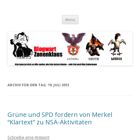
Blogwart Zonenkl@us
Alle hier veröffentlichten Texte und sonstigen medialen Inhalte
Zum
spiegeln im wesentlichen den Gesundheitszustand dieser unserer
Menü
Inhalt
springen
Gesellschaft wieder.
ARCHIV FÜR DEN TAG:
19. JULI 2013
Grüne und SPD fordern von Merkel
“Klartext” zu NSÄ-Äktivitaten
Schreibe eine Antwort