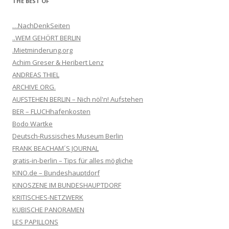
THE BEST OF
…NachDenkSeiten
..WEM GEHÖRT BERLIN
.Mietminderung.org
Achim Greser & Heribert Lenz
ANDREAS THIEL
ARCHIVE ORG.
AUFSTEHEN BERLIN – Nich nöl'n! Aufstehen
BER – FLUCHhafenkosten
Bodo Wartke
Deutsch-Russisches Museum Berlin
FRANK BEACHAM´S JOURNAL
gratis-in-berlin – Tips für alles mögliche
KINO.de – Bundeshauptdorf
KINOSZENE IM BUNDESHAUPTDORF
KRITISCHES-NETZWERK
KUBISCHE PANORAMEN
LES PAPILLONS