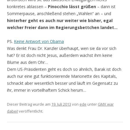
konkretes ablassen –
Pinocchio lässt grüßen
– dann ist
Sommerpause, anschließend stehen „Wahlen“ an – und
hinterher geht es auch nur weiter wie bisher, egal
welcher Freier dann im Regierungsbettchen landet…
PS.
Keine Antwort von Obama
Was denkt Frau Dr. Kanzler überhaupt, wen sie da vor sich
hat? Er ist doch nicht Jesus, außerdem wächst ihm keine
Blume aus dem Ohr…
Dem US-Präsidenten geht es doch so ähnlich, Barak ist doch
auch nur eine gut funktionierende Marionette des Kapitals,
schnackt aber wesentlich besser und läuft im Gegensatz zu
ihr, immer in vorteilhaftem Schick herum…
Dieser Beitrag wurde am
19. Juli 2013
von
ede
unter
GMX war
dabei!
veröffentlicht.