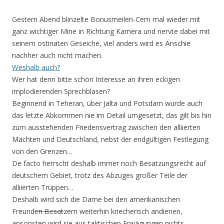
Gestern Abend blinzelte Bonusmeilen-Cem mal wieder mit
ganz wichtiger Mine in Richtung Kamera und nervte dabei mit
seinem ostinaten Geseiche, viel anders wird es Änschie
nachher auch nicht machen.
Weshalb auch?
Wer hat denn bitte schön Interesse an ihren eckigen
implodierenden Sprechblasen?
Beginnend in Teheran, über Jalta und Potsdam wurde auch
das letzte Abkommen nie im Detail umgesetzt, das gilt bis hin
zum ausstehenden Friedensvertrag zwischen den alliierten
Mächten und Deutschland, nebst der endgültigen Festlegung
von den Grenzen…
De facto herrscht deshalb immer noch Besatzungsrecht auf
deutschem Gebiet, trotz des Abzuges großer Teile der
alliierten Truppen…
Deshalb wird sich die Dame bei den amerikanischen
Freund
en Besat
z
e
rn weiterhin kriecherisch andienen,
ansonsten wird sie aus taktischen Erwägungen nichts