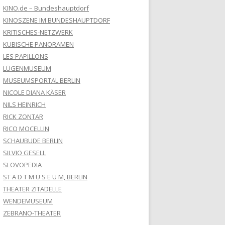
KINO.de – Bundeshauptdorf
KINOSZENE IM BUNDESHAUPTDORF
KRITISCHES-NETZWERK
KUBISCHE PANORAMEN
LES PAPILLONS
LÜGENMUSEUM
MUSEUMSPORTAL BERLIN
NICOLE DIANA KÄSER
NILS HEINRICH
RICK ZONTAR
RICO MOCELLIN
SCHAUBUDE BERLIN
SILVIO GESELL
SLOVOPEDIA
ST A D T M U S E U M, BERLIN
THEATER ZITADELLE
WENDEMUSEUM
ZEBRANO-THEATER