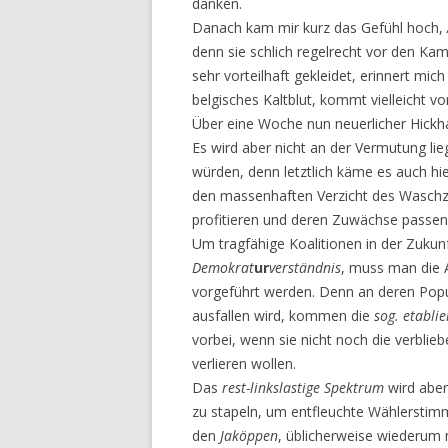
danken.
Danach kam mir kurz das Gefühl hoch,
denn sie schlich regelrecht vor den Ka
sehr vorteilhaft gekleidet, erinnert mic
belgisches Kaltblut, kommt vielleicht vo
Über eine Woche nun neuerlicher Hickh
Es wird aber nicht an der Vermutung lie
würden, denn letztlich käme es auch hi
den massenhaften Verzicht des Waschze
profitieren und deren Zuwächse pass
Um tragfähige Koalitionen in der Zukun
Demokrat
ur
verständnis
, muss man die 
vorgeführt werden. Denn an deren Popu
ausfallen wird, kommen die
sog. etabli
vorbei, wenn sie nicht noch die verblie
verlieren wollen.
Das
rest-linkslastige
Spektrum
wird aber
zu stapeln, um entfleuchte Wählerstim
den
Jaköppen
, üblicherweise wiederum 