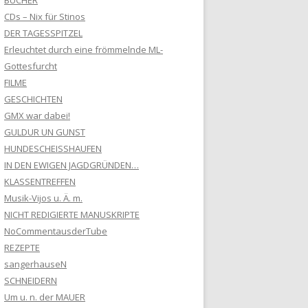
BÜCHER
CDs – Nix für Stinos
DER TAGESSPITZEL
Erleuchtet durch eine frömmelnde ML-
Gottesfurcht
FILME
GESCHICHTEN
GMX war dabei!
GULDUR UN GUNST
HUNDESCHEISSHAUFEN
IN DEN EWIGEN JAGDGRÜNDEN…
KLASSENTREFFEN
Musik-Vijos u. Ä. m.
NICHT REDIGIERTE MANUSKRIPTE
NoCommentausderTube
REZEPTE
sangerhauseN
SCHNEIDERN
Um u. n. der MAUER