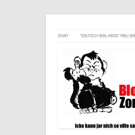
Alle hier veröffentlichten Texte und son
Blogwart Zonenkl@
START
“DEUTSCH SEIN, HEISST TREU SEIN