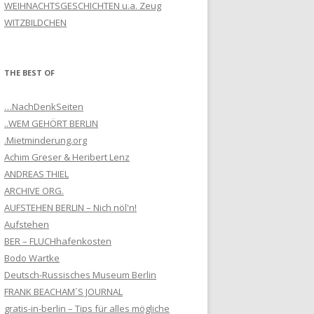
WEIHNACHTSGESCHICHTEN u.a. Zeug
WITZBILDCHEN
THE BEST OF
…NachDenkSeiten
..WEM GEHÖRT BERLIN
.Mietminderung.org
Achim Greser & Heribert Lenz
ANDREAS THIEL
ARCHIVE ORG.
AUFSTEHEN BERLIN – Nich nöl'n!
Aufstehen
BER – FLUCHhafenkosten
Bodo Wartke
Deutsch-Russisches Museum Berlin
FRANK BEACHAM´S JOURNAL
gratis-in-berlin – Tips für alles mögliche