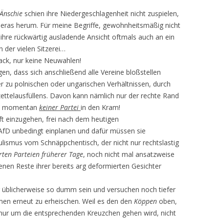
Änschie
schien ihre Niedergeschlagenheit nicht zuspielen,
meras herum. Für meine Begriffe, gewohnheitsmäßig nicht
h ihre rückwärtig ausladende Ansicht oftmals auch an ein
n der vielen Sitzerei…
ack, nur keine Neuwahlen!
gen, dass sich anschließend alle Vereine bloßstellen
er zu polnischen oder ungarischen Verhältnissen, durch
ttelausfüllens. Davon kann nämlich nur der rechte Rand
en momentan
keiner
Partei
in den Kram!
ft einzugehen, frei nach dem heutigen
AfD unbedingt einplanen und dafür müssen sie
lismus vom Schnäppchentisch, der nicht nur rechtslastig
erten Parteien früherer Tage
, noch nicht mal ansatzweise
benen Reste ihrer bereits arg deformierten Gesichter
 üblicherweise so dumm sein und versuchen noch tiefer
men erneut zu erheischen. Weil es den den
Köppen
oben,
nur um die entsprechenden Kreuzchen gehen wird, nicht