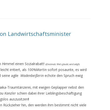
 von Landwirtschaftsminister
im Himmel einen Sozialrabatt!
(
Einstmals
: Wer´s glaubt, wird selig!
)
eicht irritiert, als
100%Martin
sofort posaunte, es wird
 seine agile
Wadenbeißerin
echote den Spruch ewig
ika-Traumtänzerei, mit ewigen Geplapper nebst den
au Kanzler
schien dabei ihrer Lieblingsbeschäftigung
gslos auszusitzen
!
en Rückzieher hin, den werden ihm bestimmt nicht viele