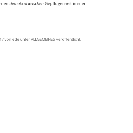
samen
demokrat
ur
ischen
Gepflogenheit immer
17
von
ede
unter
ALLGEMEINES
veröffentlicht.