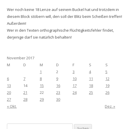
Wer noch keine 18 Lenze auf seinem Buckel hat und trotzdem in
diesem Block stöbern will, den soll der Blitz beim Scheißen treffen!
Außerdem!
Wer in den Texten orthographische Flüchtigkeitsfehler findet,
derjenige darf sie natürlich behalten!
November 2017
M
D
M
D
F
S
S
1
2
3
4
5
6
7
8
9
10
11
12
13
14
15
16
17
18
19
20
21
22
23
24
25
26
27
28
29
30
« Okt.
Dez. »
Suchen