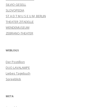
SILVIO GESELL
SLOVOPEDIA
ST A D T M U S E U M, BERLIN
THEATER ZITADELLE
WENDEMUSEUM
ZEBRANO-THEATER
WEBLOGS
Der Postillion
DUO LAVALAMPE
Liebes Tagebuch
Spreeblick
META