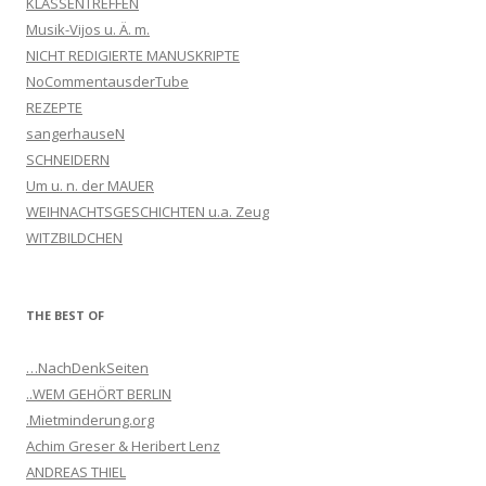
KLASSENTREFFEN
Musik-Vijos u. Ä. m.
NICHT REDIGIERTE MANUSKRIPTE
NoCommentausderTube
REZEPTE
sangerhauseN
SCHNEIDERN
Um u. n. der MAUER
WEIHNACHTSGESCHICHTEN u.a. Zeug
WITZBILDCHEN
THE BEST OF
…NachDenkSeiten
..WEM GEHÖRT BERLIN
.Mietminderung.org
Achim Greser & Heribert Lenz
ANDREAS THIEL