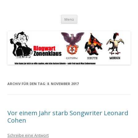
Blogwart Zonenkl@us
Alle hier veröffentlichten Texte und sonstigen medialen Inhalte
Zum
spiegeln im wesentlichen den Gesundheitszustand dieser unserer
Menü
Inhalt
springen
Gesellschaft wieder.
ARCHIV FÜR DEN TAG:
8. NOVEMBER 2017
Vor einem Jahr starb Songwriter Leonard
Cohen
Schreibe eine Antwort