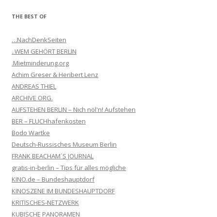
THE BEST OF
…NachDenkSeiten
..WEM GEHÖRT BERLIN
.Mietminderung.org
Achim Greser & Heribert Lenz
ANDREAS THIEL
ARCHIVE ORG.
AUFSTEHEN BERLIN – Nich nöl'n! Aufstehen
BER – FLUCHhafenkosten
Bodo Wartke
Deutsch-Russisches Museum Berlin
FRANK BEACHAM´S JOURNAL
gratis-in-berlin – Tips für alles mögliche
KINO.de – Bundeshauptdorf
KINOSZENE IM BUNDESHAUPTDORF
KRITISCHES-NETZWERK
KUBISCHE PANORAMEN