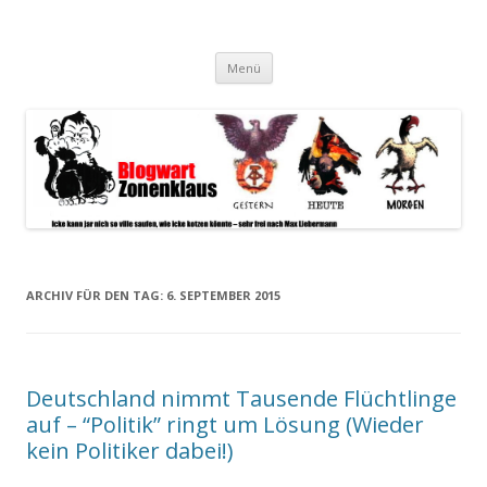
Blogwart Zonenkl@us
Alle hier veröffentlichten Texte und sonstigen medialen Inhalte
Zum
spiegeln im wesentlichen den Gesundheitszustand dieser unserer
Menü
Inhalt
springen
Gesellschaft wieder.
ARCHIV FÜR DEN TAG:
6. SEPTEMBER 2015
Deutschland nimmt Tausende Flüchtlinge
auf – “Politik” ringt um Lösung (Wieder
kein Politiker dabei!)