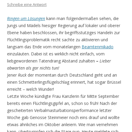
Schreibe eine Antwort
Ringen
um Lösungen
kann man folgendermaßen sehen, die
Jungs und Mädels hiesiger Regierung auf lokaler und oberer
Ebene haben beschlossen, ihr begriffsstutziges Handeln zur
Flüchtlingsproblematik recht sachte zu aktivieren und
langsam das Ende vom monatelangen
Beamtenmikado
einzuläuten. Dabei ist es wirklich nicht einfach, vom
liebgewordenen Tatendrang Abstand zuhalten
–
Lieber
abwarten als gar nichts tun!
Jener
Ruck
der momentan durch Deutschland geht und an
einen Schmetterlingsflügelschlag erinnert, hat sogar Brüssel
erreicht – welch Wunder!
Letzte Woche kündigte Frau Kanzlerin für Mitte September
bereits einen Flüchtlingsgipfel an, schon so früh! Nach der
gescheiterten Verbalmasturbationsperformance letzter
Woche gab Genosse Steinmeier noch eins drauf und wollte
etwas ähnliches im Oktober anleiern. Wie man vernehmen
kann, übertrumpfen sich die Stare nun. Heute meldete sich