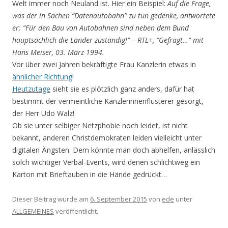
Welt immer noch Neuland ist. Hier ein Beispiel:
Auf die Frage,
was der in Sachen “Datenautobahn” zu tun gedenke, antwortete
er: “Für den Bau von Autobahnen sind neben dem Bund
hauptsächlich die Länder zuständig!” – RTL+, “Gefragt…” mit
Hans Meiser, 03. März 1994.
Vor über zwei Jahren bekräftigte Frau Kanzlerin etwas in
ähnlicher Richtung
!
Heutzutage
sieht sie es plötzlich ganz anders, dafür hat
bestimmt der vermeintliche Kanzlerinnenflüsterer gesorgt,
der Herr Udo Walz!
Ob sie unter selbiger Netzphobie noch leidet, ist nicht
bekannt, anderen Christdemokraten leiden vielleicht unter
digitalen Ängsten. Dem könnte man doch abhelfen, anlässlich
solch wichtiger Verbal-Events, wird denen schlichtweg ein
Karton mit Brieftauben in die Hände gedrückt…
Dieser Beitrag wurde am
6. September 2015
von
ede
unter
ALLGEMEINES
veröffentlicht.