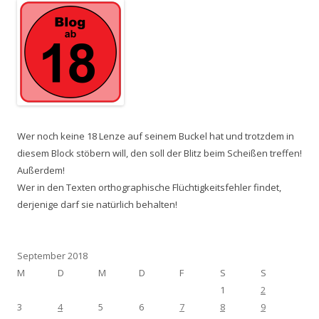
Wer noch keine 18 Lenze auf seinem Buckel hat und trotzdem in
diesem Block stöbern will, den soll der Blitz beim Scheißen treffen!
Außerdem!
Wer in den Texten orthographische Flüchtigkeitsfehler findet,
derjenige darf sie natürlich behalten!
September 2018
M
D
M
D
F
S
S
1
2
3
4
5
6
7
8
9