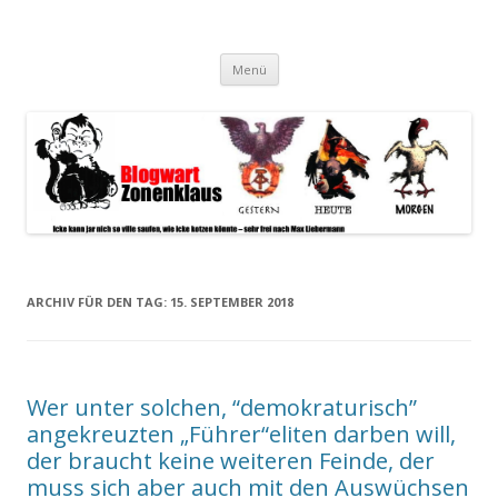
Blogwart Zonenkl@us
Alle hier veröffentlichten Texte und sonstigen medialen Inhalte
Zum
spiegeln im wesentlichen den Gesundheitszustand dieser unserer
Menü
Inhalt
springen
Gesellschaft wieder.
ARCHIV FÜR DEN TAG:
15. SEPTEMBER 2018
Wer unter solchen, “demokraturisch”
angekreuzten „Führer“eliten darben will,
der braucht keine weiteren Feinde, der
muss sich aber auch mit den Auswüchsen