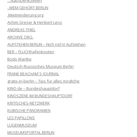
…NachDenkSeiten
..WEM GEHÖRT BERLIN
.Mietminderung.org
Achim Greser & Heribert Lenz
ANDREAS THIEL
ARCHIVE ORG.
AUFSTEHEN BERLIN – Nich nöl'n! Aufstehen
BER – FLUCHhafenkosten
Bodo Wartke
Deutsch-Russisches Museum Berlin
FRANK BEACHAM´S JOURNAL
gratis-in-berlin – Tips für alles mögliche
KINO.de – Bundeshauptdorf
KINOSZENE IM BUNDESHAUPTDORF
KRITISCHES-NETZWERK
KUBISCHE PANORAMEN
LES PAPILLONS
LÜGENMUSEUM
MUSEUMSPORTAL BERLIN