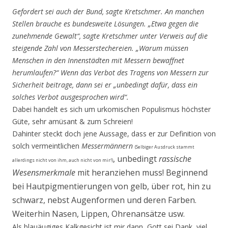
Gefordert sei auch der Bund, sagte Kretschmer. An manchen
Stellen brauche es bundesweite Lösungen. „Etwa gegen die
zunehmende Gewalt“, sagte Kretschmer unter Verweis auf die
steigende Zahl von Messerstechereien. „Warum müssen
Menschen in den Innenstädten mit Messern bewaffnet
herumlaufen?“ Wenn das Verbot des Tragens von Messern zur
Sicherheit beitrage, dann sei er „unbedingt dafür, dass ein
solches Verbot ausgesprochen wird“.
Dabei handelt es sich um urkomischen Populismus höchster
Güte, sehr amüsant & zum Schreien!
Dahinter steckt doch jene Aussage, dass er zur Definition von
solch vermeintlichen
Messermännern
(Selbiger Ausdruck stammt
, unbedingt
rassische
allerdings nicht von ihm, auch nicht von mir!)
Wesensmerkmale
mit heranziehen muss! Beginnend
bei Hautpigmentierungen von gelb, über rot, hin zu
schwarz, nebst Augenformen und deren Farben.
Weiterhin Nasen, Lippen, Ohrenansätze usw.
Als blauäugiges Kalkgesicht ist mir dann, Gott sei Dank, viel