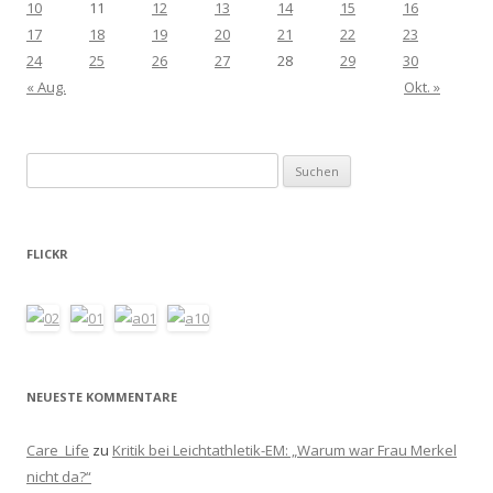
10
11
12
13
14
15
16
17
18
19
20
21
22
23
24
25
26
27
28
29
30
« Aug.
Okt. »
Suchen
nach:
FLICKR
NEUESTE KOMMENTARE
Care_Life
zu
Kritik bei Leichtathletik-EM: „Warum war Frau Merkel
nicht da?“