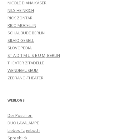
NICOLE DIANA KÄSER
NILS HEINRICH
RICK ZONTAR
RICO MOCELLIN
SCHAUBUDE BERLIN
SILVIO GESELL
SLOVOPEDIA
ST A D T M U S E U M, BERLIN
THEATER ZITADELLE
WENDEMUSEUM
ZEBRANO-THEATER
WEBLOGS
Der Postillion
DUO LAVALAMPE
Liebes Tagebuch
Spreeblick