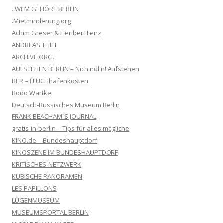
..WEM GEHÖRT BERLIN
.Mietminderung.org
Achim Greser & Heribert Lenz
ANDREAS THIEL
ARCHIVE ORG.
AUFSTEHEN BERLIN – Nich nöl'n! Aufstehen
BER – FLUCHhafenkosten
Bodo Wartke
Deutsch-Russisches Museum Berlin
FRANK BEACHAM´S JOURNAL
gratis-in-berlin – Tips für alles mögliche
KINO.de – Bundeshauptdorf
KINOSZENE IM BUNDESHAUPTDORF
KRITISCHES-NETZWERK
KUBISCHE PANORAMEN
LES PAPILLONS
LÜGENMUSEUM
MUSEUMSPORTAL BERLIN