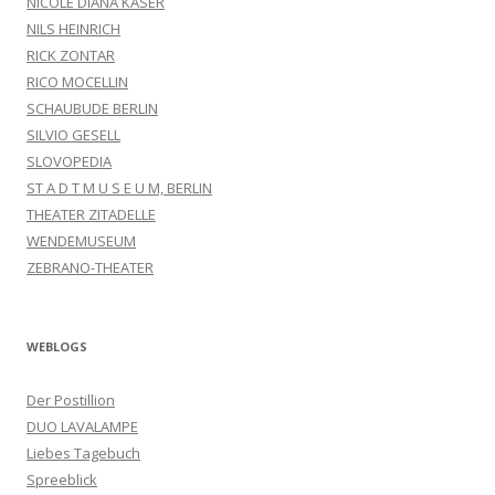
NICOLE DIANA KÄSER
NILS HEINRICH
RICK ZONTAR
RICO MOCELLIN
SCHAUBUDE BERLIN
SILVIO GESELL
SLOVOPEDIA
ST A D T M U S E U M, BERLIN
THEATER ZITADELLE
WENDEMUSEUM
ZEBRANO-THEATER
WEBLOGS
Der Postillion
DUO LAVALAMPE
Liebes Tagebuch
Spreeblick