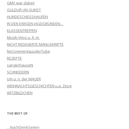
GMX war dabei!
GULDUR UN GUNST
HUNDESCHEISSHAUFEN
IN DEN EWIGEN JAGDGRÜNDEN…
KLASSENTREFFEN
Musik-Vijos u. Ä. m.
NICHT REDIGIERTE MANUSKRIPTE
NoCommentausderTube
REZEPTE
sangerhauseN
SCHNEIDERN
Um u. n. der MAUER
WEIHNACHTSGESCHICHTEN u.a. Zeug
WITZBILDCHEN
THE BEST OF
…NachDenkSeiten