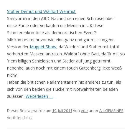
Statler Demut und Waldorf Wehmut
Sah vorhin in den ARD-Nachrichten einen Schnipsel über
diese Farce oder verkaufen die Medien in UK diese
Schmierenkomödie als demokratischen Event?
Mir kam es mehr vor wie eine ganz und gar misslungene
Version der
Muppet Show
, da Waldorf und Statler mit total
verhunzten Masken antraten. Waldorf ohne Bart, dafür mit so
´nem billigen Schieleisen und Statler auf jung getrimmt,
nebenbei auch noch mit einem touch Guttenberg, icke weeß
nich?!
Haben die britischen Parlamentariern nix anderes zu tun, als
sich von den beiden die Hucke mit Notwahrheiten beladen
zulassen.
Weiterlesen
→
Dieser Beitrag wurde am
19. Juli 2011
von
ede
unter
ALLGEMEINES
veröffentlicht.