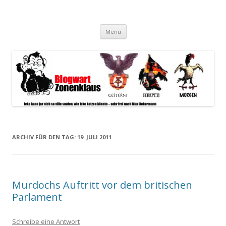
Blogwart Zonenkl@us
Alle hier veröffentlichten Texte und sonstigen medialen Inhalte
Zum
spiegeln im wesentlichen den Gesundheitszustand dieser unserer
Menü
Inhalt
springen
Gesellschaft wieder.
ARCHIV FÜR DEN TAG:
19. JULI 2011
Murdochs Auftritt vor dem britischen
Parlament
Schreibe eine Antwort