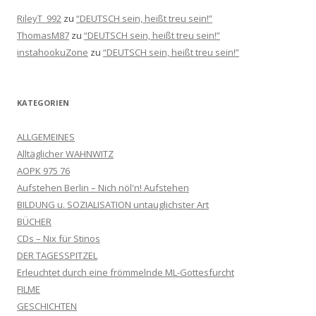
RileyT_992
zu
“DEUTSCH sein, heißt treu sein!”
ThomasM87
zu
“DEUTSCH sein, heißt treu sein!”
instahookuZone
zu
“DEUTSCH sein, heißt treu sein!”
KATEGORIEN
ALLGEMEINES
Alltäglicher WAHNWITZ
AOPK 975 76
Aufstehen Berlin – Nich nöl'n! Aufstehen
BILDUNG u. SOZIALISATION untauglichster Art
BÜCHER
CDs – Nix für Stinos
DER TAGESSPITZEL
Erleuchtet durch eine frömmelnde ML-Gottesfurcht
FILME
GESCHICHTEN