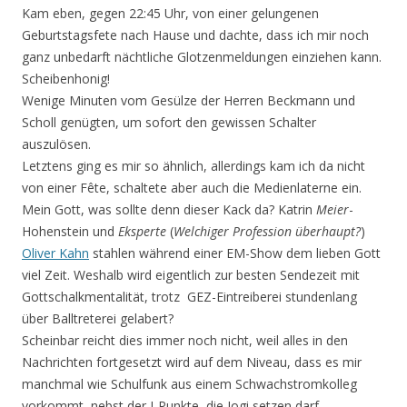
Kam eben, gegen 22:45 Uhr, von einer gelungenen
Geburtstagsfete nach Hause und dachte, dass ich mir noch
ganz unbedarft nächtliche Glotzenmeldungen einziehen kann.
Scheibenhonig!
Wenige Minuten vom Gesülze der Herren Beckmann und
Scholl genügten, um sofort den gewissen Schalter
auszulösen.
Letztens ging es mir so ähnlich, allerdings kam ich da nicht
von einer Fête, schaltete aber auch die Medienlaterne ein.
Mein Gott, was sollte denn dieser Kack da? Katrin
Meier
-
Hohenstein und
Eksperte
(
Welchiger Profession überhaupt?
)
Oliver Kahn
stahlen während einer EM-Show dem lieben Gott
viel Zeit. Weshalb wird eigentlich zur besten Sendezeit mit
Gottschalkmentalität, trotz GEZ-Eintreiberei stundenlang
über Balltreterei gelabert?
Scheinbar reicht dies immer noch nicht, weil alles in den
Nachrichten fortgesetzt wird auf dem Niveau, dass es mir
manchmal wie Schulfunk aus einem Schwachstromkolleg
vorkommt, nebst der I-Punkte, die Jogi setzen darf.