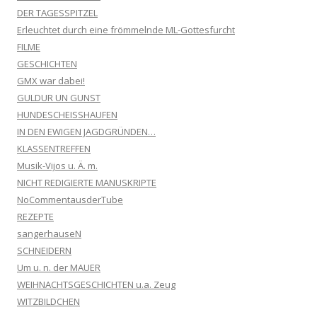
DER TAGESSPITZEL
Erleuchtet durch eine frömmelnde ML-Gottesfurcht
FILME
GESCHICHTEN
GMX war dabei!
GULDUR UN GUNST
HUNDESCHEISSHAUFEN
IN DEN EWIGEN JAGDGRÜNDEN…
KLASSENTREFFEN
Musik-Vijos u. Ä. m.
NICHT REDIGIERTE MANUSKRIPTE
NoCommentausderTube
REZEPTE
sangerhauseN
SCHNEIDERN
Um u. n. der MAUER
WEIHNACHTSGESCHICHTEN u.a. Zeug
WITZBILDCHEN