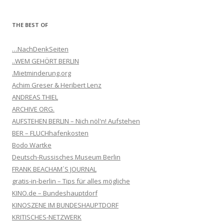
THE BEST OF
…NachDenkSeiten
..WEM GEHÖRT BERLIN
.Mietminderung.org
Achim Greser & Heribert Lenz
ANDREAS THIEL
ARCHIVE ORG.
AUFSTEHEN BERLIN – Nich nöl'n! Aufstehen
BER – FLUCHhafenkosten
Bodo Wartke
Deutsch-Russisches Museum Berlin
FRANK BEACHAM´S JOURNAL
gratis-in-berlin – Tips für alles mögliche
KINO.de – Bundeshauptdorf
KINOSZENE IM BUNDESHAUPTDORF
KRITISCHES-NETZWERK