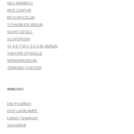
NILS HEINRICH
RICK ZONTAR
RICO MOCELLIN
SCHAUBUDE BERLIN
SILVIO GESELL
SLOVOPEDIA
ST A D T M U S E U M, BERLIN
THEATER ZITADELLE
WENDEMUSEUM
ZEBRANO-THEATER
WEBLOGS
Der Postillion
DUO LAVALAMPE
Liebes Tagebuch
Spreeblick