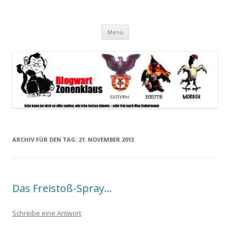
Blogwart Zonenkl@us
Alle hier veröffentlichten Texte und sonstigen medialen Inhalte
Zum
spiegeln im wesentlichen den Gesundheitszustand dieser unserer
Menü
Inhalt
springen
Gesellschaft wieder.
ARCHIV FÜR DEN TAG:
21. NOVEMBER 2013
Das Freistoß-Spray…
Schreibe eine Antwort