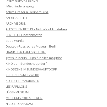
..WEM GEHÖRT BERLIN
.Mietminderung.org
Achim Greser & Heribert Lenz
ANDREAS THIEL
ARCHIVE ORG.
AUFSTEHEN BERLIN – Nich nöl'n! Aufstehen
BER – FLUCHhafenkosten
Bodo Wartke
Deutsch-Russisches Museum Berlin
FRANK BEACHAM´S JOURNAL
gratis-in-berlin – Tips für alles mögliche
KINO.de – Bundeshauptdorf
KINOSZENE IM BUNDESHAUPTDORF
KRITISCHES-NETZWERK
KUBISCHE PANORAMEN
LES PAPILLONS
LÜGENMUSEUM
MUSEUMSPORTAL BERLIN
NICOLE DIANA KÄSER