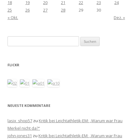
18
19
20
21
22
23
24
25
26
27
28
29
30
« Okt.
Dez. »
Suchen
nach:
FLICKR
NEUESTE KOMMENTARE
lasix_shop57
zu
Kritik bei Leichtathletik-EM: „Warum war Frau
Merkel nicht da?“
john.jones31
zu
Kritik bei Leichtathletik-EM: „Warum war Frau