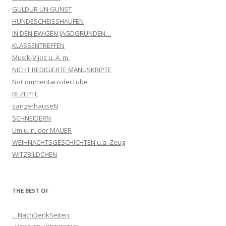
GULDUR UN GUNST
HUNDESCHEISSHAUFEN
IN DEN EWIGEN JAGDGRÜNDEN…
KLASSENTREFFEN
Musik-Vijos u. Ä. m.
NICHT REDIGIERTE MANUSKRIPTE
NoCommentausderTube
REZEPTE
sangerhauseN
SCHNEIDERN
Um u. n. der MAUER
WEIHNACHTSGESCHICHTEN u.a. Zeug
WITZBILDCHEN
THE BEST OF
…NachDenkSeiten