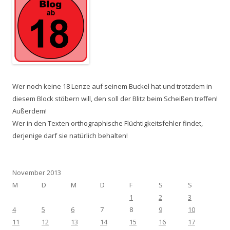
Wer noch keine 18 Lenze auf seinem Buckel hat und trotzdem in
diesem Block stöbern will, den soll der Blitz beim Scheißen treffen!
Außerdem!
Wer in den Texten orthographische Flüchtigkeitsfehler findet,
derjenige darf sie natürlich behalten!
November 2013
M
D
M
D
F
S
S
1
2
3
4
5
6
7
8
9
10
11
12
13
14
15
16
17