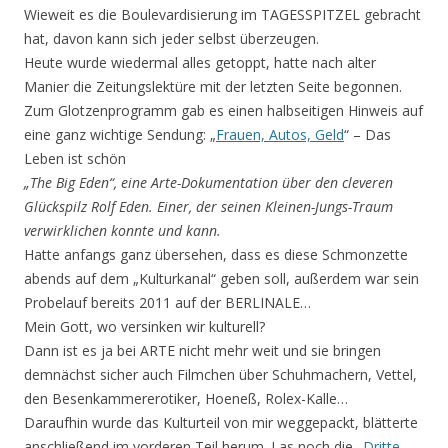
Wieweit es die Boulevardisierung im TAGESSPITZEL gebracht
hat, davon kann sich jeder selbst überzeugen.
Heute wurde wiedermal alles getoppt, hatte nach alter
Manier die Zeitungslektüre mit der letzten Seite begonnen.
Zum Glotzenprogramm gab es einen halbseitigen Hinweis auf
eine ganz wichtige Sendung: „
Frauen, Autos, Geld
“ – Das
Leben ist schön
„The Big Eden“, eine Arte-Dokumentation über den cleveren
Glückspilz Rolf Eden. Einer, der seinen Kleinen-Jungs-Traum
verwirklichen konnte und kann.
Hatte anfangs ganz übersehen, dass es diese Schmonzette
abends auf dem „Kulturkanal“ geben soll, außerdem war sein
Probelauf bereits 2011 auf der BERLINALE…
Mein Gott, wo versinken wir kulturell?
Dann ist es ja bei ARTE nicht mehr weit und sie bringen
demnächst sicher auch Filmchen über Schuhmachern, Vettel,
den Besenkammererotiker, Hoeneß, Rolex-Kalle…
Daraufhin wurde das Kulturteil von mir weggepackt, blätterte
anschließend im vorderen Teil herum. Las noch die „
Dritte