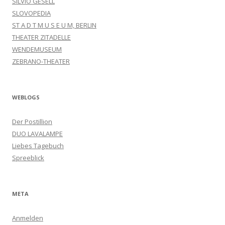
SILVIO GESELL
SLOVOPEDIA
ST A D T M U S E U M, BERLIN
THEATER ZITADELLE
WENDEMUSEUM
ZEBRANO-THEATER
WEBLOGS
Der Postillion
DUO LAVALAMPE
Liebes Tagebuch
Spreeblick
META
Anmelden