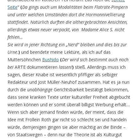
Seite
“
(
Da gings auch um Modalitäten beim Flatrate-Pimpern
und unter welchen Umständen dort die Hormonnivellierung
stattfindet. Natürlich durften die althergebrachten Ansichten,
allerdings etwas neuer verpackt, von Madame Alice S. nicht
fehlen…
Sie wird in jener Richtung ein „Nerd“ bleiben und dies bis zur
Urne.
)
und beendete meine Lektüre, als ich auf das
Muttersöhnchen
Bushido
(
Der wird sich bestimmt auch noch
bei
ARTE dokumentieren
lassen!
)
stieß. Allerdings muss ich
sagen, dieser Knabe ist wesentlich pfiffiger als selbiger
Redakteur und Jost Müller-Neuhof zusammen. Hat es ja nun
durch die
unabhängige
Gerichtsbarkeit bestätigt bekommen,
dass seine kranken Texte unter kultureller Freiheit abgebucht
werden können und er somit überall billigst Werbung erhält…
Wenn sich aber jemand finden würde, der meint, dass die
Idee mit Frollein Roth gar nicht so schlecht sei und handeln
würde, demjenigen gingen sie aber mächtig an die Binde –
von Staatswegen – denn nur die Theorie ist als Kulturgut