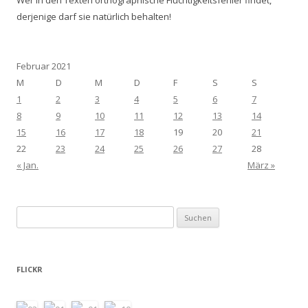
derjenige darf sie natürlich behalten!
Februar 2021
M
D
M
D
F
S
S
1
2
3
4
5
6
7
8
9
10
11
12
13
14
15
16
17
18
19
20
21
22
23
24
25
26
27
28
« Jan.
März »
Suchen
nach:
FLICKR