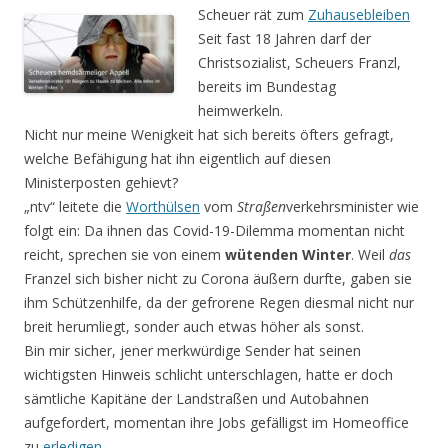
Scheuer rät zum
Zuhausebleiben
Seit fast 18 Jahren darf der
Christsozialist, Scheuers Franzl,
bereits im Bundestag
heimwerkeln.
Nicht nur meine Wenigkeit hat sich bereits öfters gefragt,
welche Befähigung hat ihn eigentlich auf diesen
Ministerposten gehievt?
„ntv“ leitete die
Worthülsen
vom
Straßen
verkehrsminister wie
folgt ein: Da ihnen das Covid-19-Dilemma momentan nicht
reicht, sprechen sie von einem
wütenden Winter
. Weil
das
Franzel sich bisher nicht zu Corona äußern durfte, gaben sie
ihm Schützenhilfe, da der gefrorene Regen diesmal nicht nur
breit herumliegt, sonder auch etwas höher als sonst.
Bin mir sicher, jener merkwürdige Sender hat seinen
wichtigsten Hinweis schlicht unterschlagen, hatte er doch
sämtliche Kapitäne der Landstraßen und Autobahnen
aufgefordert, momentan ihre Jobs gefälligst im Homeoffice
zu
erledigen…