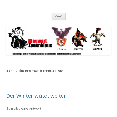
Blogwart Zonenkl@us
Alle hier veröffentlichten Texte und sonstigen medialen Inhalte
Zum
spiegeln im wesentlichen den Gesundheitszustand dieser unserer
Menü
Inhalt
springen
Gesellschaft wieder.
ARCHIV FÜR DEN TAG:
8. FEBRUAR 2021
Der Winter wütet weiter
Schreibe eine Antwort