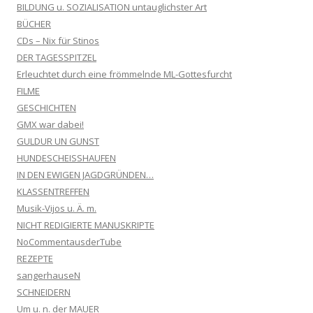
BILDUNG u. SOZIALISATION untauglichster Art
BÜCHER
CDs – Nix für Stinos
DER TAGESSPITZEL
Erleuchtet durch eine frömmelnde ML-Gottesfurcht
FILME
GESCHICHTEN
GMX war dabei!
GULDUR UN GUNST
HUNDESCHEISSHAUFEN
IN DEN EWIGEN JAGDGRÜNDEN…
KLASSENTREFFEN
Musik-Vijos u. Ä. m.
NICHT REDIGIERTE MANUSKRIPTE
NoCommentausderTube
REZEPTE
sangerhauseN
SCHNEIDERN
Um u. n. der MAUER