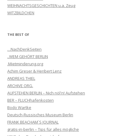
WEIHNACHTSGESCHICHTEN u.a. Zeug
WITZBILDCHEN
THE BEST OF
…NachDenkSeiten
..WEM GEHÖRT BERLIN
.Mietminderung.org
Achim Greser & Heribert Lenz
ANDREAS THIEL
ARCHIVE ORG.
AUFSTEHEN BERLIN – Nich nöl'n! Aufstehen
BER – FLUCHhafenkosten
Bodo Wartke
Deutsch-Russisches Museum Berlin
FRANK BEACHAM´S JOURNAL
gratis-in-berlin – Tips für alles mögliche