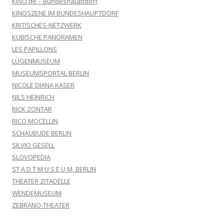
KINO.de – Bundeshauptdorf
KINOSZENE IM BUNDESHAUPTDORF
KRITISCHES-NETZWERK
KUBISCHE PANORAMEN
LES PAPILLONS
LÜGENMUSEUM
MUSEUMSPORTAL BERLIN
NICOLE DIANA KÄSER
NILS HEINRICH
RICK ZONTAR
RICO MOCELLIN
SCHAUBUDE BERLIN
SILVIO GESELL
SLOVOPEDIA
ST A D T M U S E U M, BERLIN
THEATER ZITADELLE
WENDEMUSEUM
ZEBRANO-THEATER