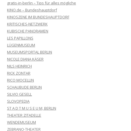
gratis-in-berlin – Tips für alles mögliche
KINO.de – Bundeshauptdorf
KINOSZENE IM BUNDESHAUPTDORF
KRITISCHES-NETZWERK
KUBISCHE PANORAMEN
LES PAPILLONS
LÜGENMUSEUM
MUSEUMSPORTAL BERLIN
NICOLE DIANA KÄSER
NILS HEINRICH
RICK ZONTAR
RICO MOCELLIN
SCHAUBUDE BERLIN
SILVIO GESELL
SLOVOPEDIA
ST A D T M U S E U M, BERLIN
THEATER ZITADELLE
WENDEMUSEUM
ZEBRANO-THEATER