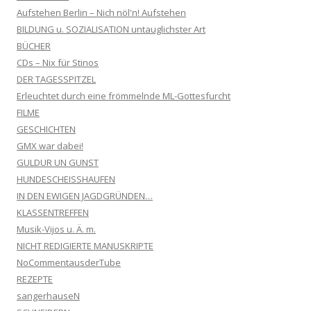
Aufstehen Berlin – Nich nöl'n! Aufstehen
BILDUNG u. SOZIALISATION untauglichster Art
BÜCHER
CDs – Nix für Stinos
DER TAGESSPITZEL
Erleuchtet durch eine frömmelnde ML-Gottesfurcht
FILME
GESCHICHTEN
GMX war dabei!
GULDUR UN GUNST
HUNDESCHEISSHAUFEN
IN DEN EWIGEN JAGDGRÜNDEN…
KLASSENTREFFEN
Musik-Vijos u. Ä. m.
NICHT REDIGIERTE MANUSKRIPTE
NoCommentausderTube
REZEPTE
sangerhauseN