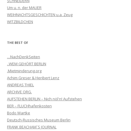
SCHNEIDERN
Um u. n. der MAUER
WEIHNACHTSGESCHICHTEN u.a. Zeug
WITZBILDCHEN
THE BEST OF
…NachDenkSeiten
..WEM GEHÖRT BERLIN
.Mietminderung.org
Achim Greser & Heribert Lenz
ANDREAS THIEL
ARCHIVE ORG.
AUFSTEHEN BERLIN – Nich nöl'n! Aufstehen
BER – FLUCHhafenkosten
Bodo Wartke
Deutsch-Russisches Museum Berlin
FRANK BEACHAM´S JOURNAL