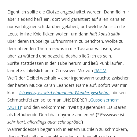
Eigentlich sollte die Glotze angeschaltet werden. Dann fiel mir
aber siedend heiß ein, dort wird garantiert auf allen Kanälen
nur wichtigtuerisch darüber gelabert, auf welche Art sich die
Leute in ihre Knie ficken wollen, um dann
halt
konstruktiv
über deren trübselige Luftnummern zu berichten. Wollte zu
dem ätzenden Thema etwas in die Tastatur wichsen, war
aber zu wütend und bezecht, deshalb ließ ich es sein.
Surfte stattdessen in der Tube herum und ließ Punk laufen,
landete schließlich beim Crossover-Mix von
RATM
.
Weiß der Deibel weshalb – aber irgendwann tauchte zwischen
der harten Mucke Zarah Leanders Name auf, sofort war mir
klar –
Ich weiss, es wird einmal ein Wunder geschehn
–
diesen
Schmachtfetzen sollte man UNSERERER „
Gusseisernen*
MUTTI
“ und den vollkommen irrwitzig agierenden EU-Staren
als betäubende Durchhaltehymne andienen!
(
*
Gusseisen ist
sehr hart, allerdings auch sehr spröde!
)
Währenddessen begann ich in einem Büchlein zu schmökern,
dieses Teil soll verschenkt werden, es handelte sich um