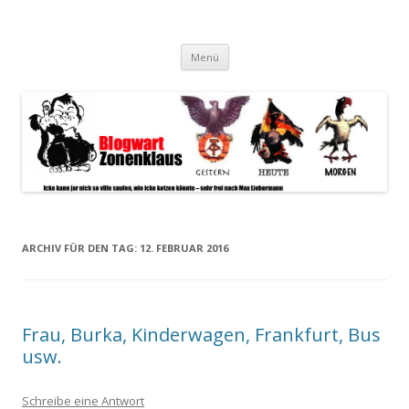
Blogwart Zonenkl@us
Alle hier veröffentlichten Texte und sonstigen medialen Inhalte
Zum
spiegeln im wesentlichen den Gesundheitszustand dieser unserer
Menü
Inhalt
springen
Gesellschaft wieder.
ARCHIV FÜR DEN TAG:
12. FEBRUAR 2016
Frau, Burka, Kinderwagen, Frankfurt, Bus
usw.
Schreibe eine Antwort