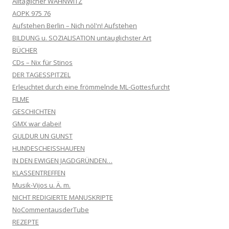
Alltäglicher WAHNWITZ
AOPK 975 76
Aufstehen Berlin – Nich nöl'n! Aufstehen
BILDUNG u. SOZIALISATION untauglichster Art
BÜCHER
CDs – Nix für Stinos
DER TAGESSPITZEL
Erleuchtet durch eine frömmelnde ML-Gottesfurcht
FILME
GESCHICHTEN
GMX war dabei!
GULDUR UN GUNST
HUNDESCHEISSHAUFEN
IN DEN EWIGEN JAGDGRÜNDEN…
KLASSENTREFFEN
Musik-Vijos u. Ä. m.
NICHT REDIGIERTE MANUSKRIPTE
NoCommentausderTube
REZEPTE