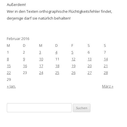
Außerdem!
Wer in den Texten orthographische Flüchtigkeitsfehler findet,
derjenige darf sie natürlich behalten!
Februar 2016
M
D
M
D
F
S
S
1
2
3
4
5
6
7
8
9
10
11
12
13
14
15
16
17
18
19
20
21
22
23
24
25
26
27
28
29
« Jan.
März »
Suchen
nach: