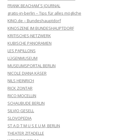
FRANK BEACHAM´S JOURNAL
gratis-in-berlin – Tips für alles mögliche
KINO.de – Bundeshauptdorf
KINOSZENE IM BUNDESHAUPTDORF
KRITISCHES-NETZWERK
KUBISCHE PANORAMEN
LES PAPILLONS
LÜGENMUSEUM
MUSEUMSPORTAL BERLIN
NICOLE DIANA KÄSER
NILS HEINRICH
RICK ZONTAR
RICO MOCELLIN
SCHAUBUDE BERLIN
SILVIO GESELL
SLOVOPEDIA
ST A D T M U S E U M, BERLIN
THEATER ZITADELLE