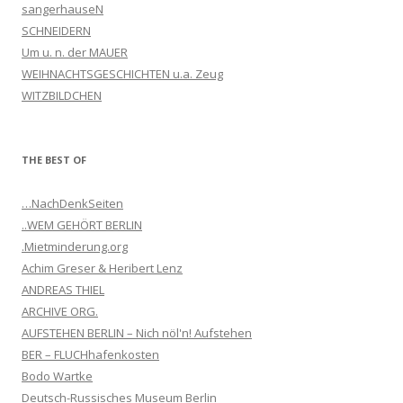
sangerhauseN
SCHNEIDERN
Um u. n. der MAUER
WEIHNACHTSGESCHICHTEN u.a. Zeug
WITZBILDCHEN
THE BEST OF
…NachDenkSeiten
..WEM GEHÖRT BERLIN
.Mietminderung.org
Achim Greser & Heribert Lenz
ANDREAS THIEL
ARCHIVE ORG.
AUFSTEHEN BERLIN – Nich nöl'n! Aufstehen
BER – FLUCHhafenkosten
Bodo Wartke
Deutsch-Russisches Museum Berlin